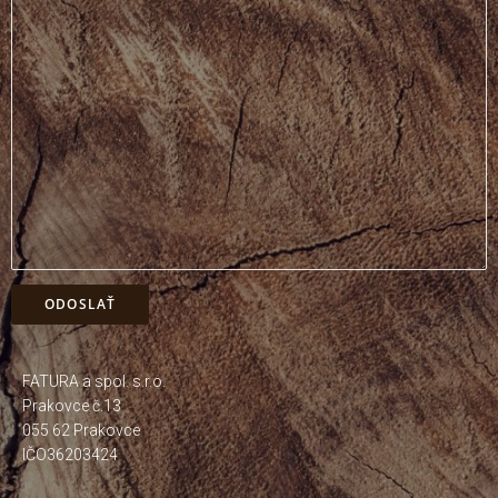
FATURA a spol. s.r.o.
Prakovce č.13
055 62 Prakovce
IČO36203424