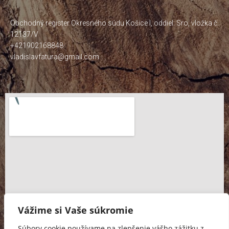
Obchodný register Okresného súdu Košice I, oddiel: Sro, vložka č.
12137/V
+421902168848
vladislavfatura@gmail.com
Vážime si Vaše súkromie
Súbory cookie používame na zlepšenie vášho zážitku z