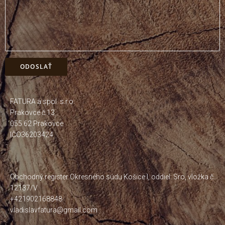
FATURA a spol. s.r.o.
Prakovce č.13
055 62 Prakovce
IČO36203424
Obchodný register Okresného súdu Košice I, oddiel: Sro, vložka č.
12137/V
+421902168848
vladislavfatura@gmail.com