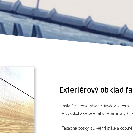
Exteriérový obklad f
Inštalácia odvetrávanej fasády s pou
– vysokotlaké dekorativne lamináty (H
Fasádne dosky sú veľmi stále a odoln