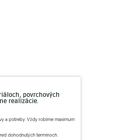
iáloch, povrchových
e realizácie.
tavy a potreby. Vždy robíme maximum
pred dohodnutých termínoch.