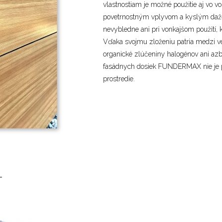
vlastnostiam je možné použitie aj vo v
povetrnostným vplyvom a kyslým da
nevybledne ani pri vonkajšom použití, 
Vďaka svojmu zloženiu patria medzi v
organické zlúčeniny halogénov ani azbe
fasádnych dosiek FUNDERMAX nie je p
prostredie.