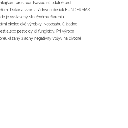
onkajšom prostredí. Naviac sú odolné proti
žďom. Dekor a vzor fasádnych dosiek FUNDERMAX
kde je vystavený slnečnému žiareniu.
eľmi ekologické výrobky. Neobsahujú žiadne
st alebo pesticídy či fungicídy. Pri výrobe
reukázaný žiadny negatívny vplyv na životné