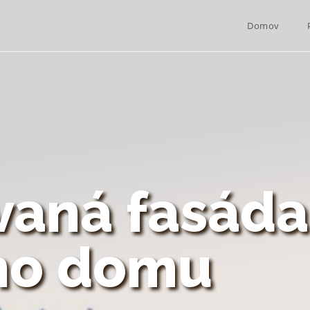
Domov
vaná fasáda
ho domu