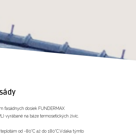
asády
žitím fasádnych dosiek FUNDERMAX
PL) vyrábané na báze termosetických živíc.
é teplotám od -80°C až do 180°C.Vďaka týmto