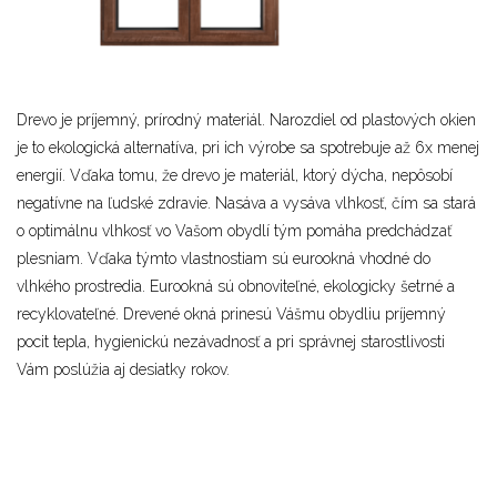
Drevo je príjemný, prírodný materiál. Narozdiel od plastových okien
je to ekologická alternatíva, pri ich výrobe sa spotrebuje až 6x menej
energií. Vďaka tomu, že drevo je materiál, ktorý dýcha, nepôsobí
negatívne na ľudské zdravie. Nasáva a vysáva vlhkosť, čím sa stará
o optimálnu vlhkosť vo Vašom obydlí tým pomáha predchádzať
plesniam. Vďaka týmto vlastnostiam sú eurookná vhodné do
vlhkého prostredia. Eurookná sú obnoviteľné, ekologicky šetrné a
recyklovateľné. Drevené okná prinesú Vášmu obydliu príjemný
pocit tepla, hygienickú nezávadnosť a pri správnej starostlivosti
Vám poslúžia aj desiatky rokov.