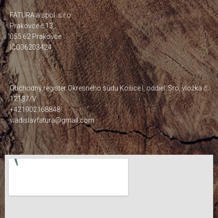
FATURA a spol. s.r.o.
Prakovce č.13
055 62 Prakovce
IČO36203424
Obchodný register Okresného súdu Košice I, oddiel: Sro, vložka č.
12137/V
+421902168848
vladislavfatura@gmail.com